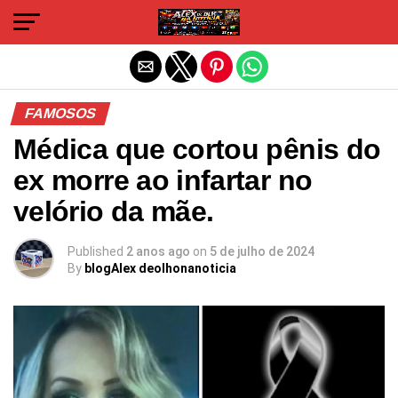
Sair da versão mobile
FAMOSOS
Médica que cortou pênis do
ex morre ao infartar no
velório da mãe.
Published
2 anos ago
on
5 de julho de 2024
By
blogAlex deolhonanoticia