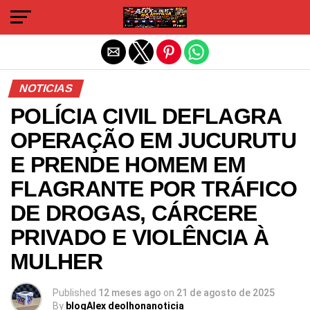
Sair da versão mobile
NOTICIAS
POLÍCIA CIVIL DEFLAGRA
OPERAÇÃO EM JUCURUTU
E PRENDE HOMEM EM
FLAGRANTE POR TRÁFICO
DE DROGAS, CÁRCERE
PRIVADO E VIOLÊNCIA À
MULHER
Published
12 meses ago
on
21 de agosto de 2025
By
blogAlex deolhonanoticia