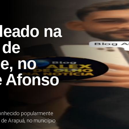
leado na
 de
e, no
e Afonso
onhecido popularmente
de Arapuá, no município