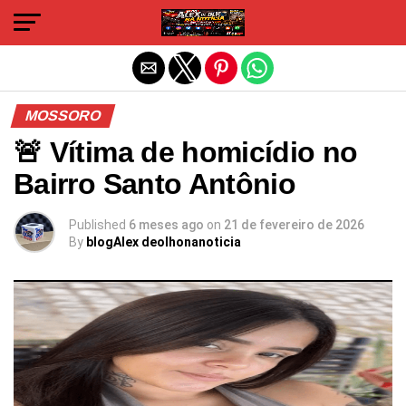
Sair da versão mobile
MOSSORO
🚨 Vítima de homicídio no
Bairro Santo Antônio
Published
6 meses ago
on
21 de fevereiro de 2026
By
blogAlex deolhonanoticia