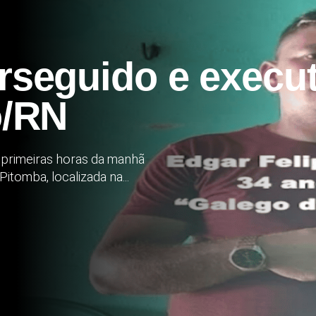
eguido e executa
o/RN
s primeiras horas da manhã
Pitomba, localizada na...