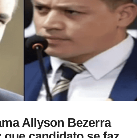
ma Allyson Bezerra
z que candidato se faz