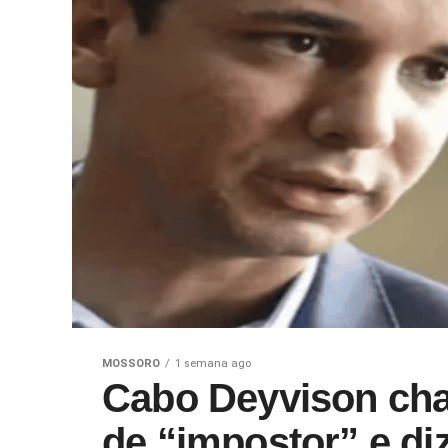
MOSSORO
1 semana ago
Cabo Deyvison cha
de “impostor” e di