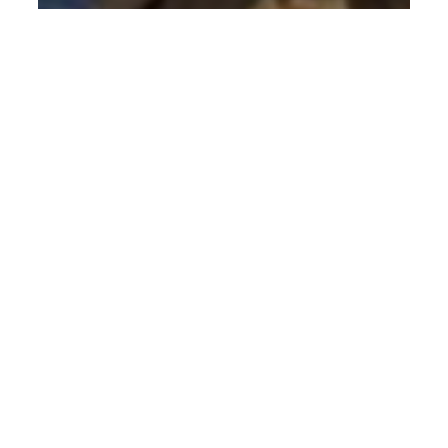
Noticias
Estudante caicoense tem moto
furtada em Nova Parnamirim e
veículo é encontrado depenado pela
PCRN