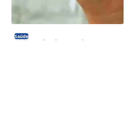
Saúde
Diabetes é cada vez mais presente
em jovens adultos