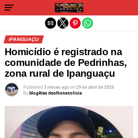
Sair da versão mobile
IPANGUAÇU
Homicídio é registrado na
comunidade de Pedrinhas,
zona rural de Ipanguaçu
Published
3 meses ago
on
29 de abril de 2026
By
blogAlex deolhonanoticia