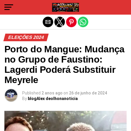
Sair da versão mobile
ELEIÇÕES 2024
Porto do Mangue: Mudança
no Grupo de Faustino:
Lagerdi Poderá Substituir
Meyrele
Published
2 anos ago
on
26 de junho de 2024
By
blogAlex deolhonanoticia