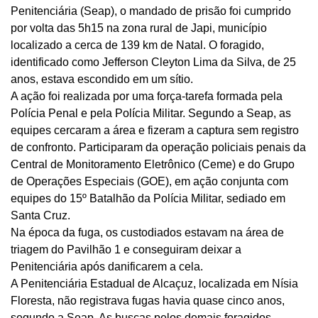
Penitenciária (Seap), o mandado de prisão foi cumprido
por volta das 5h15 na zona rural de Japi, município
localizado a cerca de 139 km de Natal. O foragido,
identificado como Jefferson Cleyton Lima da Silva, de 25
anos, estava escondido em um sítio.
A ação foi realizada por uma força-tarefa formada pela
Polícia Penal e pela Polícia Militar. Segundo a Seap, as
equipes cercaram a área e fizeram a captura sem registro
de confronto. Participaram da operação policiais penais da
Central de Monitoramento Eletrônico (Ceme) e do Grupo
de Operações Especiais (GOE), em ação conjunta com
equipes do 15º Batalhão da Polícia Militar, sediado em
Santa Cruz.
Na época da fuga, os custodiados estavam na área de
triagem do Pavilhão 1 e conseguiram deixar a
Penitenciária após danificarem a cela.
A Penitenciária Estadual de Alcaçuz, localizada em Nísia
Floresta, não registrava fugas havia quase cinco anos,
segundo a Seap. As buscas pelos demais foragidos