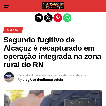
Sair da versão mobile
NATAL
Segundo fugitivo de
Alcaçuz é recapturado em
operação integrada na zona
rural do RN
Published
3 meses ago
on
22 de maio de 2026
By
blogAlex deolhonanoticia