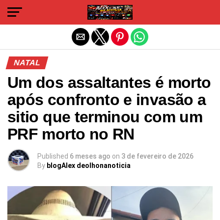
Sair da versão mobile
NATAL
Um dos assaltantes é morto
após confronto e invasão a
sitio que terminou com um
PRF morto no RN
Published
6 meses ago
on
3 de fevereiro de 2026
By
blogAlex deolhonanoticia