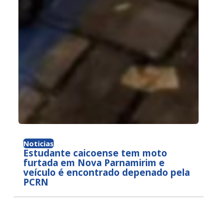
Noticias
Estudante caicoense tem moto
furtada em Nova Parnamirim e
veículo é encontrado depenado pela
PCRN