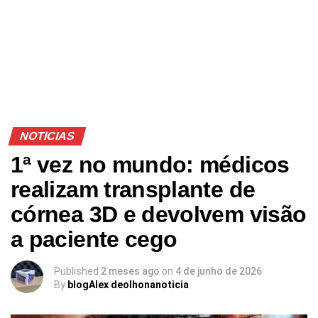
NOTICIAS
1ª vez no mundo: médicos
realizam transplante de
córnea 3D e devolvem visão
a paciente cego
Published
2 meses ago
on
4 de junho de 2026
By
blogAlex deolhonanoticia