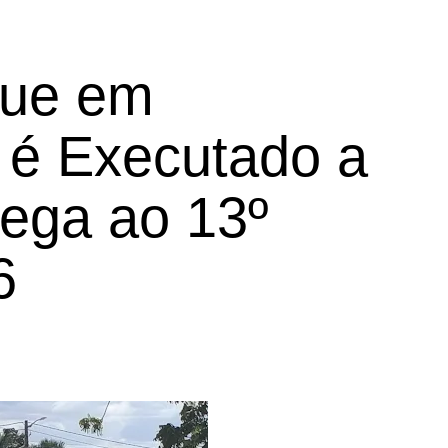
gue em
é Executado a
hega ao 13º
6