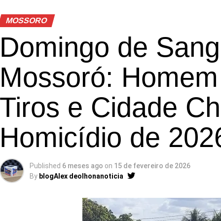
MOSSORO
Domingo de San
Mossoró: Homem 
Tiros e Cidade C
Homicídio de 202
Published
6 meses ago
on
15 de fevereiro de 2026
By
blogAlex deolhonanoticia