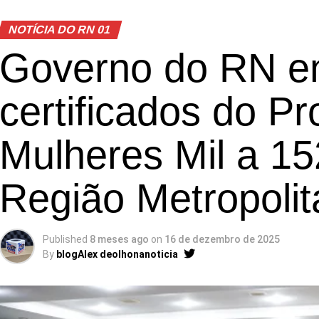
NOTÍCIA DO RN 01
Governo do RN e
certificados do P
Mulheres Mil a 1
Região Metropoli
Published
8 meses ago
on
16 de dezembro de 2025
By
blogAlex deolhonanoticia