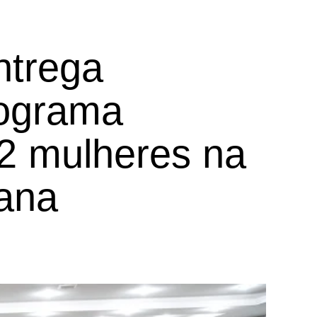
ntrega
rograma
52 mulheres na
tana