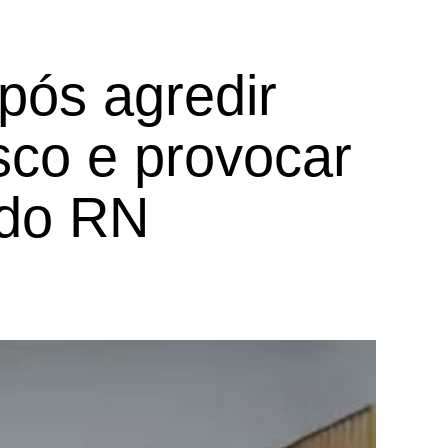
ós agredir
isco e provocar
 do RN