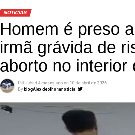
NOTICIAS
Homem é preso ap
irmã grávida de r
aborto no interior
Published
4 meses ago
on
10 de abril de 2026
By
blogAlex deolhonanoticia