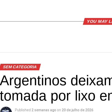
YOU MAY L
SEM CATEGORIA
Argentinos deixa
tomada por lixo 
Published
2 semanas ago
on
20 de julho de 2026