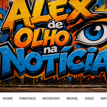
HOME
FAMOSOS
MOSSORO
BRASIL
ASSÚ
NAT