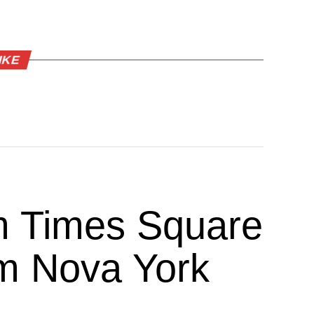
IKE
m Times Square
em Nova York