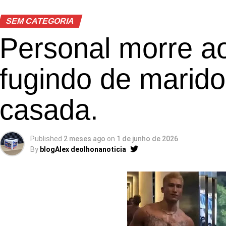
SEM CATEGORIA
Personal morre ao
fugindo de marido
casada.
Published
2 meses ago
on
1 de junho de 2026
By
blogAlex deolhonanoticia