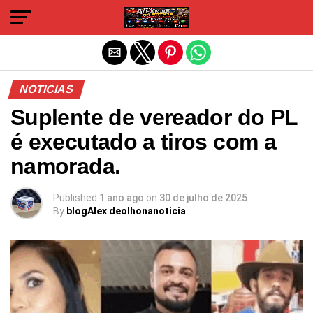
Sair da versão mobile
NOTICIAS
Suplente de vereador do PL
é executado a tiros com a
namorada.
Published
1 ano ago
on
30 de julho de 2025
By
blogAlex deolhonanoticia