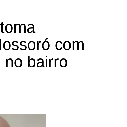
retoma
Mossoró com
 no bairro