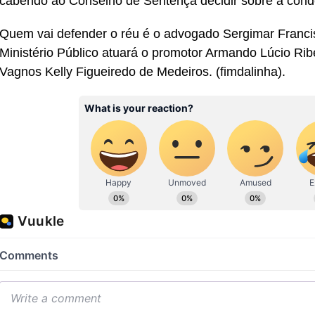
cabendo ao Conselho de Sentença decidir sobre a cond
Quem vai defender o réu é o advogado Sergimar Franci
Ministério Público atuará o promotor Armando Lúcio Ribe
Vagnos Kelly Figueiredo de Medeiros. (fimdalinha).