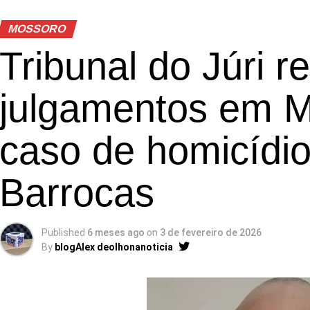
MOSSORO
Tribunal do Júri 
julgamentos em 
caso de homicídio
Barrocas
Published
6 meses ago
on
3 de fevereiro de 2026
By
blogAlex deolhonanoticia