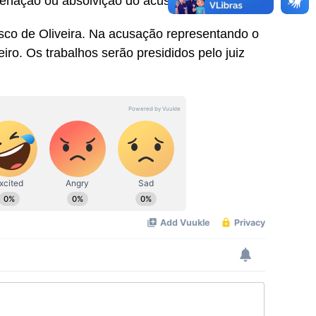
enação ou absolvição do acusado.
sco de Oliveira. Na acusação representando o
iro. Os trabalhos serão presididos pelo juiz