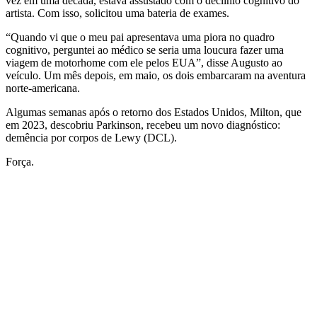
vez em uma década, estava assustado com o declínio cognitivo do
artista. Com isso, solicitou uma bateria de exames.
“Quando vi que o meu pai apresentava uma piora no quadro
cognitivo, perguntei ao médico se seria uma loucura fazer uma
viagem de motorhome com ele pelos EUA”, disse Augusto ao
veículo. Um mês depois, em maio, os dois embarcaram na aventura
norte-americana.
Algumas semanas após o retorno dos Estados Unidos, Milton, que
em 2023, descobriu Parkinson, recebeu um novo diagnóstico:
demência por corpos de Lewy (DCL).
Força.