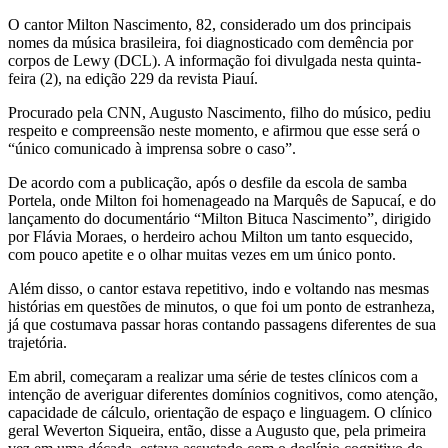
O cantor Milton Nascimento, 82, considerado um dos principais
nomes da música brasileira, foi diagnosticado com demência por
corpos de Lewy (DCL). A informação foi divulgada nesta quinta-
feira (2), na edição 229 da revista Piauí.
Procurado pela CNN, Augusto Nascimento, filho do músico, pediu
respeito e compreensão neste momento, e afirmou que esse será o
“único comunicado à imprensa sobre o caso”.
De acordo com a publicação, após o desfile da escola de samba
Portela, onde Milton foi homenageado na Marquês de Sapucaí, e do
lançamento do documentário “Milton Bituca Nascimento”, dirigido
por Flávia Moraes, o herdeiro achou Milton um tanto esquecido,
com pouco apetite e o olhar muitas vezes em um único ponto.
Além disso, o cantor estava repetitivo, indo e voltando nas mesmas
histórias em questões de minutos, o que foi um ponto de estranheza,
já que costumava passar horas contando passagens diferentes de sua
trajetória.
Em abril, começaram a realizar uma série de testes clínicos com a
intenção de averiguar diferentes domínios cognitivos, como atenção,
capacidade de cálculo, orientação de espaço e linguagem. O clínico
geral Weverton Siqueira, então, disse a Augusto que, pela primeira