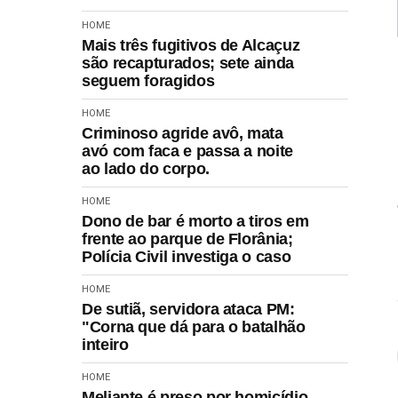
HOME
Mais três fugitivos de Alcaçuz
são recapturados; sete ainda
seguem foragidos
HOME
Criminoso agride avô, mata
avó com faca e passa a noite
ao lado do corpo.
HOME
Dono de bar é morto a tiros em
frente ao parque de Florânia;
Polícia Civil investiga o caso
HOME
De sutiã, servidora ataca PM:
"Corna que dá para o batalhão
inteiro
HOME
Meliante é preso por homicídio