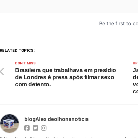
RELATED TOPICS:
DON'T MISS
UP
Brasileira que trabalhava em presídio
J
de Londres é presa após filmar sexo
d
com detento.
v
c
blogAlex deolhonanoticia