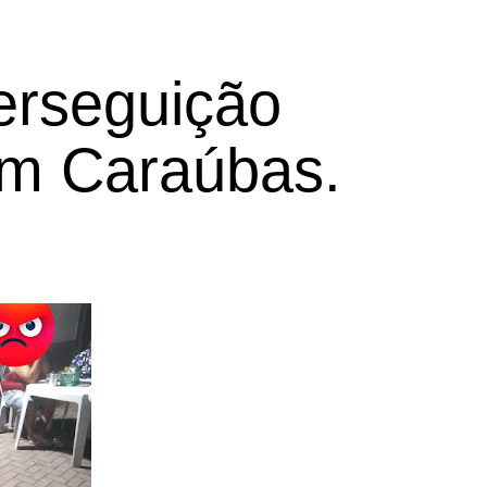
erseguição
 em Caraúbas.