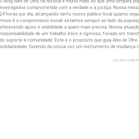
O blog Alex de Olho na Notícia é muito mais do que uma simples 
investigativa comprometida com a verdade e a justiça. Nossa missão
24 horas por dia, alcançando tanto nosso público local quanto segu
move é o compromisso social: estamos sempre ao lado da populaç
oferecendo apoio e visibilidade a quem mais precisa. Nossa atuação 
responsabilidade de um trabalho ético e rigoroso, focado em trans
do suporte à comunidade. Este é o propósito que guia Alex de Olho n
solidariedade, fazendo da nossa voz um instrumento de mudança r
ADVERTISEME