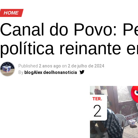
HOME
Canal do Povo: P
política reinante
Published
2 anos ago
on
2 de julho de 2024
By
blogAlex deolhonanoticia