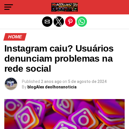
Sair da versão mobile
HOME
Instagram caiu? Usuários
denunciam problemas na
rede social
Published
2 anos ago
on
5 de agosto de 2024
By
blogAlex deolhonanoticia