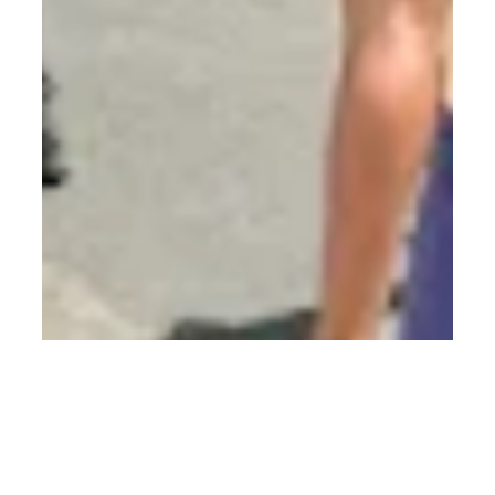
HOME
Grave acidente é registrado na BR-
405 em Apodi, RN.