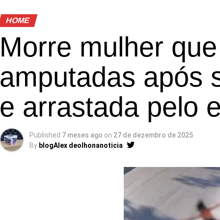
HOME
Morre mulher que
amputadas após s
e arrastada pelo 
Published
7 meses ago
on
27 de dezembro de 2025
By
blogAlex deolhonanoticia