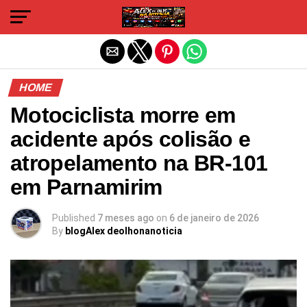
Sair da versão mobile
HOME
Motociclista morre em
acidente após colisão e
atropelamento na BR-101
em Parnamirim
Published
7 meses ago
on
6 de janeiro de 2026
By
blogAlex deolhonanoticia