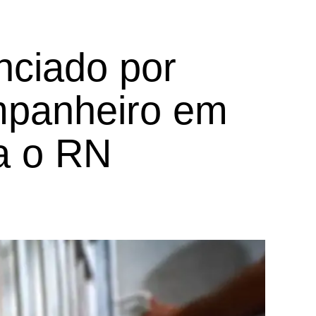
nciado por
ompanheiro em
ra o RN