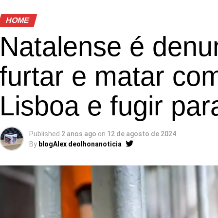
HOME
Natalense é denu
furtar e matar c
Lisboa e fugir pa
Published
2 anos ago
on
12 de agosto de 2024
By
blogAlex deolhonanoticia