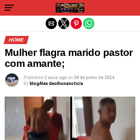
Sair da versão mobile
HOME
Mulher flagra marido pastor
com amante;
Published
2 anos ago
on
28 de junho de 2024
By
blogAlex deolhonanoticia