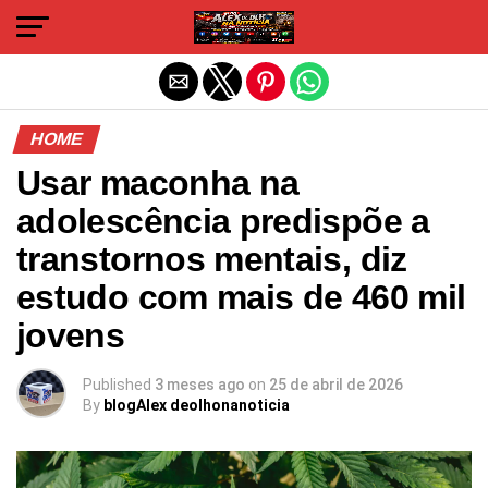
Sair da versão mobile
HOME
Usar maconha na
adolescência predispõe a
transtornos mentais, diz
estudo com mais de 460 mil
jovens
Published
3 meses ago
on
25 de abril de 2026
By
blogAlex deolhonanoticia