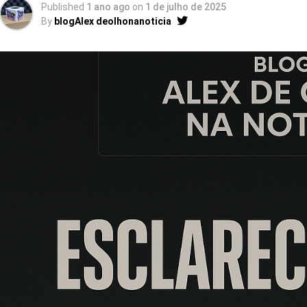
Published
1 ano ago
on
1 de julho de 2025
By
blogAlex deolhonanoticia