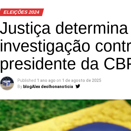
ELEIÇÕES 2024
Justiça determin
investigação cont
presidente da CB
Published
1 ano ago
on
1 de agosto de 2025
By
blogAlex deolhonanoticia