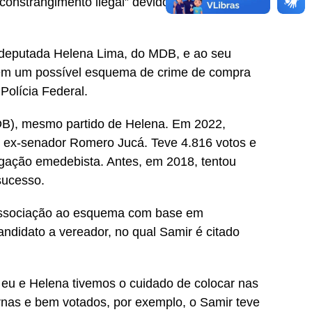
 constrangimento ilegal” devido à busca e
à deputada Helena Lima, do MDB, e ao seu
 em um possível esquema de crime de compra
Polícia Federal.
MDB), mesmo partido de Helena. Em 2022,
do ex-senador Romero Jucá. Teve 4.816 votos e
igação emedebista. Antes, em 2018, tentou
sucesso.
 associação ao esquema com base em
didato a vereador, no qual Samir é citado
 eu e Helena tivemos o cuidado de colocar nas
urnas e bem votados, por exemplo, o Samir teve