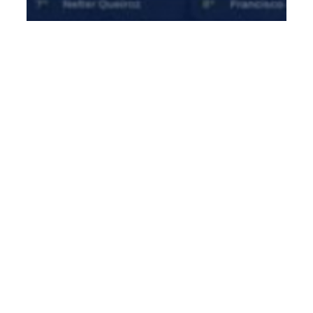
Assú
Ivan Júnior lidera mais uma vez a
nominata do MDB em nova pesquisa