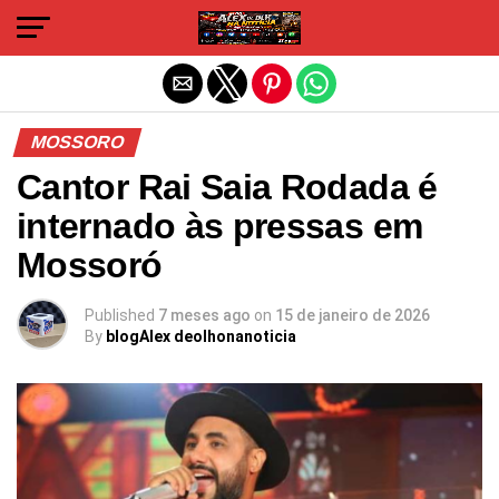
Sair da versão mobile
MOSSORO
Cantor Rai Saia Rodada é
internado às pressas em
Mossoró
Published
7 meses ago
on
15 de janeiro de 2026
By
blogAlex deolhonanoticia