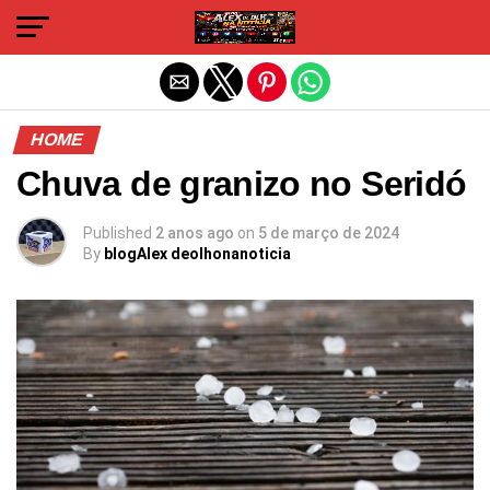
Sair da versão mobile
HOME
Chuva de granizo no Seridó
Published
2 anos ago
on
5 de março de 2024
By
blogAlex deolhonanoticia