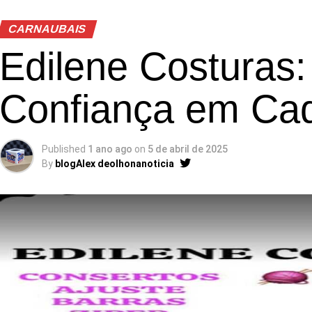
CARNAUBAIS
Edilene Costuras:
Confiança em Cad
Published
1 ano ago
on
5 de abril de 2025
By
blogAlex deolhonanoticia