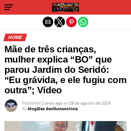
Sair da versão mobile
HOME
Mãe de três crianças,
mulher explica “BO” que
parou Jardim do Seridó:
“Eu grávida, e ele fugiu com
outra”; Vídeo
Published
2 anos ago
on
28 de agosto de 2024
By
blogAlex deolhonanoticia