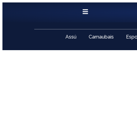
Assú
Carnaubais
Espo