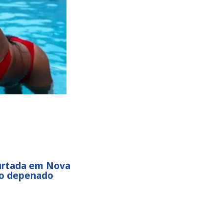
urtada em Nova
do depenado