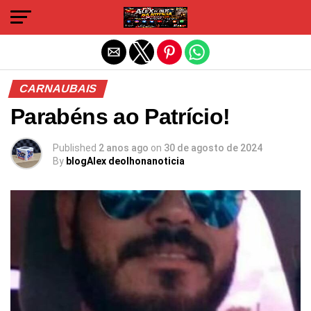
Sair da versão mobile
CARNAUBAIS
Parabéns ao Patrício!
Published
2 anos ago
on
30 de agosto de 2024
By
blogAlex deolhonanoticia