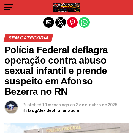
Sair da versão mobile
SEM CATEGORIA
Polícia Federal deflagra
operação contra abuso
sexual infantil e prende
suspeito em Afonso
Bezerra no RN
Published
10 meses ago
on
2 de outubro de 2025
By
blogAlex deolhonanoticia