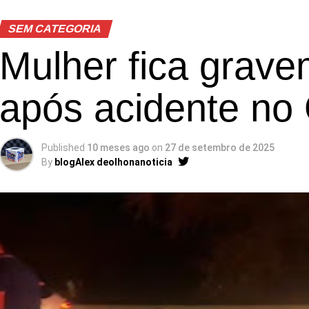
SEM CATEGORIA
Mulher fica grave
após acidente no
Published
10 meses ago
on
27 de setembro de 2025
By
blogAlex deolhonanoticia