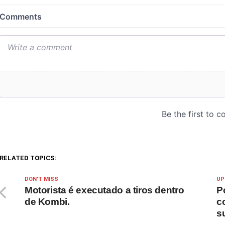
RELATED TOPICS:
DON'T MISS
UP
Motorista é executado a tiros dentro
P
de Kombi.
c
s