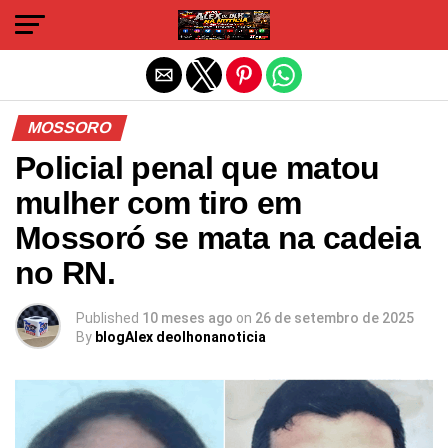
Sair da versão mobile
MOSSORO
Policial penal que matou
mulher com tiro em
Mossoró se mata na cadeia
no RN.
Published
10 meses ago
on
26 de setembro de 2025
By
blogAlex deolhonanoticia