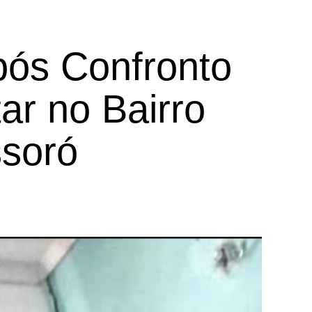
pós Confronto
tar no Bairro
soró