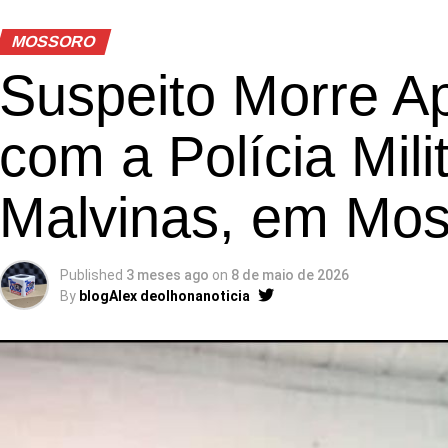
MOSSORO
Suspeito Morre A
com a Polícia Mili
Malvinas, em Mos
Published
3 meses ago
on
8 de maio de 2026
By
blogAlex deolhonanoticia