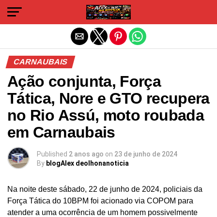
Sair da versão mobile
CARNAUBAIS
Ação conjunta, Força
Tática, Nore e GTO recupera
no Rio Assú, moto roubada
em Carnaubais
Published
2 anos ago
on
23 de junho de 2024
By
blogAlex deolhonanoticia
Na noite deste sábado, 22 de junho de 2024, policiais da
Força Tática do 10BPM foi acionado via COPOM para
atender a uma ocorrência de um homem possivelmente