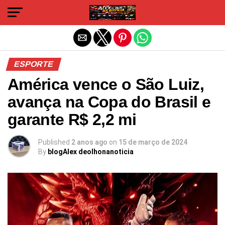
Sair da versão mobile
ESPORTE
América vence o São Luiz,
avança na Copa do Brasil e
garante R$ 2,2 mi
Published
2 anos ago
on
15 de março de 2024
By
blogAlex deolhonanoticia