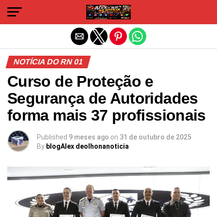
Sair da versão mobile
NOTÍCIA DO RN 01
Curso de Proteção e
Segurança de Autoridades
forma mais 37 profissionais
Published
9 meses ago
on
31 de outubro de 2025
By
blogAlex deolhonanoticia