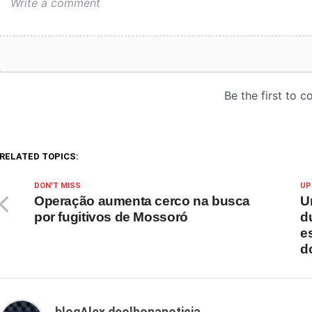
RELATED TOPICS:
DON'T MISS
UP
Operação aumenta cerco na busca
U
por fugitivos de Mossoró
d
e
d