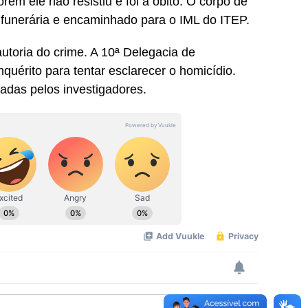
ém ele não resistiu e foi a óbito. O corpo de
 funerária e encaminhado para o IML do ITEP.
toria do crime. A 10ª Delegacia de
quérito para tentar esclarecer o homicídio.
adas pelos investigadores.