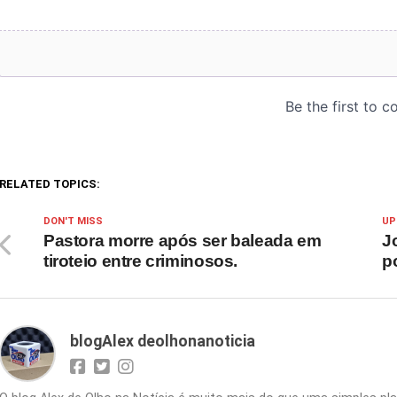
RELATED TOPICS:
DON'T MISS
UP
Pastora morre após ser baleada em
J
tiroteio entre criminosos.
p
blogAlex deolhonanoticia