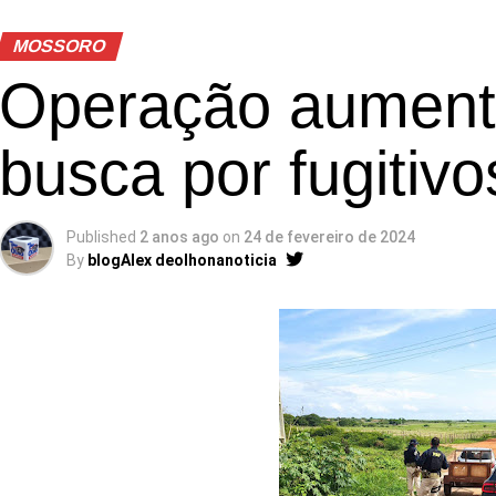
MOSSORO
Operação aument
busca por fugitiv
Published
2 anos ago
on
24 de fevereiro de 2024
By
blogAlex deolhonanoticia