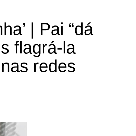
nha’ | Pai “dá
s flagrá-la
nas redes