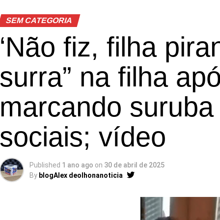
SEM CATEGORIA
‘Não fiz, filha pira
surra” na filha apó
marcando suruba 
sociais; vídeo
Published
1 ano ago
on
30 de abril de 2025
By
blogAlex deolhonanoticia