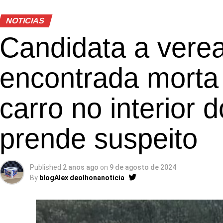
NOTICIAS
Candidata a vere
encontrada morta
carro no interior 
prende suspeito
Published
2 anos ago
on
9 de agosto de 2024
By
blogAlex deolhonanoticia