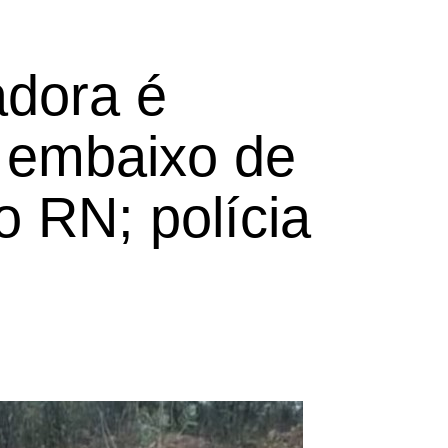
adora é
 embaixo de
do RN; polícia