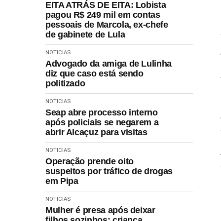
EITA ATRÁS DE EITA: Lobista
pagou R$ 249 mil em contas
pessoais de Marcola, ex-chefe
de gabinete de Lula
NOTICIAS
Advogado da amiga de Lulinha
diz que caso está sendo
politizado
NOTICIAS
Seap abre processo interno
após policiais se negarem a
abrir Alcaçuz para visitas
NOTICIAS
Operação prende oito
suspeitos por tráfico de drogas
em Pipa
NOTICIAS
Mulher é presa após deixar
filhos sozinhos; criança