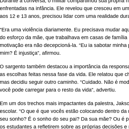
Durante a conversa, o militar compartilhou sua própria hi
enfrentadas na infância. Ele revelou que cresceu em um
aos 12 e 13 anos, precisou lidar com uma realidade dur
“Era uma violência diariamente. Eu precisava mudar aqu
do esforço da mãe, que trabalhava em casas de família 
motivação era não decepcioná-la. “Eu ia sabotar minha 
mim? É injustiça”, afirmou.
O sargento também destacou a importância da responsab
as escolhas feitas nessa fase da vida. Ele relatou que
mas decidiu seguir outro caminho. “Cuidado. Não é mod
você pode carregar para o resto da vida”, advertiu.
Em um dos trechos mais impactantes da palestra, Jaks
escolar. “O que é que vocês estão colocando dentro da 
seu sonho? É o sonho do seu pai? Da sua mãe? Ou é pe
os estudantes a refletirem sobre as próprias decisões e