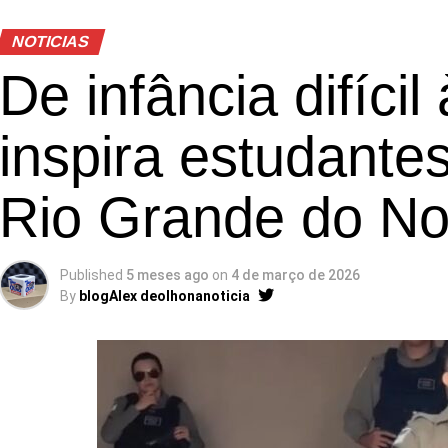
NOTICIAS
De infância difícil
inspira estudantes
Rio Grande do No
Published
5 meses ago
on
4 de março de 2026
By
blogAlex deolhonanoticia