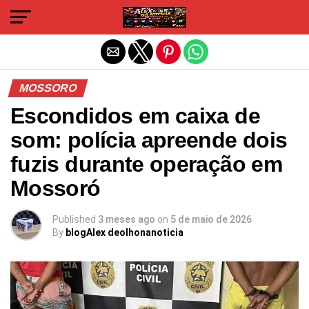
Sair da versão mobile
MOSSORO
Escondidos em caixa de
som: polícia apreende dois
fuzis durante operação em
Mossoró
Published
3 meses ago
on
5 de maio de 2026
By
blogAlex deolhonanoticia